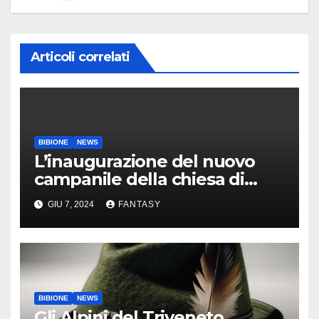
Articoli correlati
BIBIONE
NEWS
L’inaugurazione del nuovo
campanile della chiesa di
Santa Maria Assunta di
GIU 7, 2024
FANTASY
Bibione
BIBIONE
NEWS
Gli Alpini del Triveneto