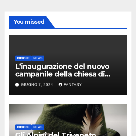
You missed
BIBIONE
NEWS
L’inaugurazione del nuovo
campanile della chiesa di
Santa Maria Assunta di
GIUGNO 7, 2024
FANTASY
Bibione
BIBIONE
NEWS
Gli Alpini del Triveneto