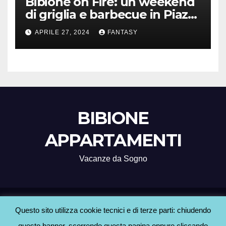
Bibione on Fire: un weekend
di griglia e barbecue in Piazza
Treviso
APRILE 27, 2024
FANTASY
BIBIONE
APPARTAMENTI
Vacanze da Sogno
Proudly powered by WordPress
|
Tema: Newsup di
Themeansar
.
Questo sito utilizza cookie tecnici e di terze parti: chiudendo
questo banner, scorrendo questa pagina oppure cliccando