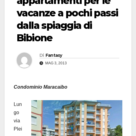
appartamenti per le
vacanze a pochi passi
dalla spiaggia di
Bibione
Di
Fantasy
MAG 3, 2013
Condominio Maracaibo
Lun
go
via
Plei