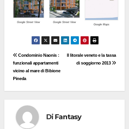
Google Street View
Google Street View
Google Maps
Navigazione
Condominio Naonis :
Il litorale veneto e la tassa
funzionali appartamenti
di soggiorno 2013
articoli
vicino al mare di Bibione
Pineda
Di
Fantasy