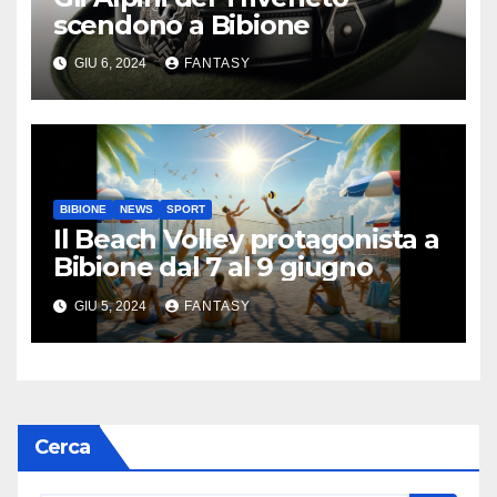
scendono a Bibione
GIU 6, 2024
FANTASY
BIBIONE
NEWS
SPORT
Il Beach Volley protagonista a
Bibione dal 7 al 9 giugno
GIU 5, 2024
FANTASY
Cerca