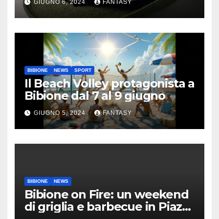
GIUGNO 6, 2024
FANTASY
BIBIONE
NEWS
SPORT
Il Beach Volley protagonista a
Bibione dal 7 al 9 giugno
GIUGNO 5, 2024
FANTASY
BIBIONE
NEWS
Bibione on Fire: un weekend
di griglia e barbecue in Piazza
Treviso