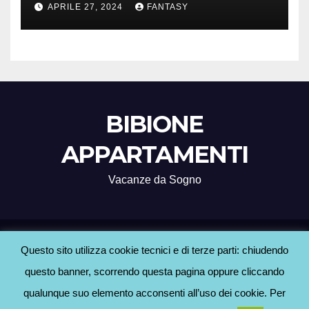
APRILE 27, 2024
FANTASY
BIBIONE
APPARTAMENTI
Vacanze da Sogno
Proudly powered by WordPress
|
Tema: Newsup di
Themeansar
.
Questo sito utilizza cookie tecnici e di terze parti: chiudendo
questo banner, scorrendo questa pagina oppure cliccando
Home
Agenzie Bibione
BLOG
Contatti
Hotel a Bibione
Informativa Cookie
qualunque suo elemento acconsenti all’uso dei cookie. Per
Informativa Privacy