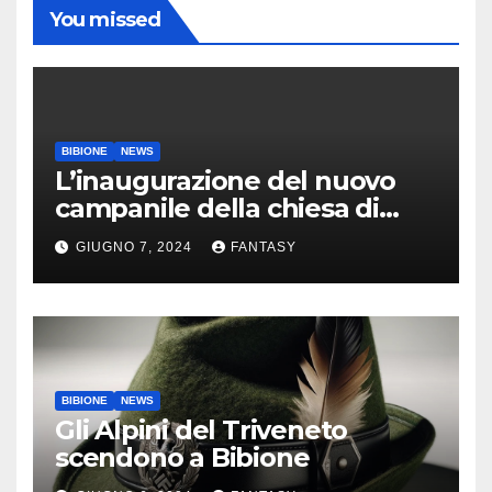
You missed
BIBIONE
NEWS
L’inaugurazione del nuovo
campanile della chiesa di
Santa Maria Assunta di
GIUGNO 7, 2024
FANTASY
Bibione
BIBIONE
NEWS
Gli Alpini del Triveneto
scendono a Bibione