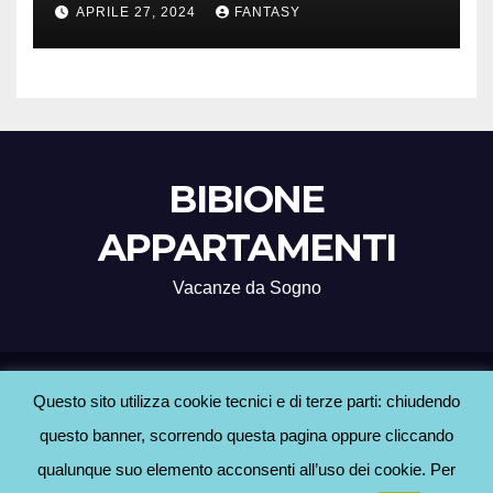
Treviso
APRILE 27, 2024
FANTASY
BIBIONE
APPARTAMENTI
Vacanze da Sogno
Proudly powered by WordPress
|
Tema: Newsup di
Themeansar
.
Questo sito utilizza cookie tecnici e di terze parti: chiudendo
questo banner, scorrendo questa pagina oppure cliccando
Home
Agenzie Bibione
BLOG
Contatti
Hotel a Bibione
Informativa Cookie
qualunque suo elemento acconsenti all’uso dei cookie. Per
Informativa Privacy