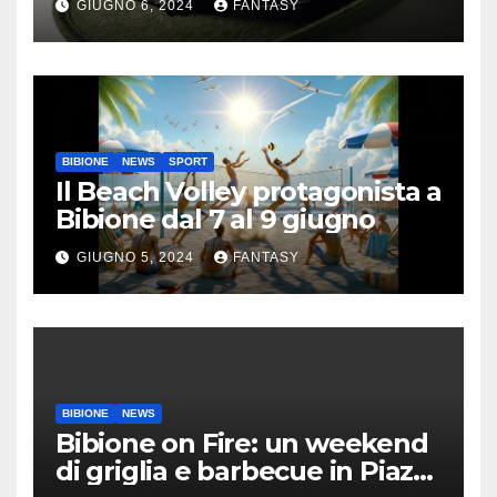
GIUGNO 6, 2024
FANTASY
BIBIONE
NEWS
SPORT
Il Beach Volley protagonista a
Bibione dal 7 al 9 giugno
GIUGNO 5, 2024
FANTASY
BIBIONE
NEWS
Bibione on Fire: un weekend
di griglia e barbecue in Piazza