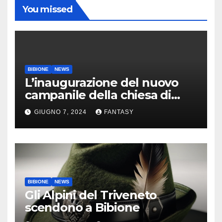
You missed
BIBIONE
NEWS
L’inaugurazione del nuovo
campanile della chiesa di
Santa Maria Assunta di
GIUGNO 7, 2024
FANTASY
Bibione
BIBIONE
NEWS
Gli Alpini del Triveneto
scendono a Bibione