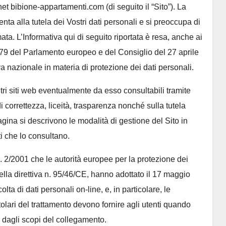
rnet bibione-appartamenti.com (di seguito il “Sito”). La
ta alla tutela dei Vostri dati personali e si preoccupa di
mata. L’Informativa qui di seguito riportata è resa, anche ai
79 del Parlamento europeo e del Consiglio del 27 aprile
 nazionale in materia di protezione dei dati personali.
ltri siti web eventualmente da esso consultabili tramite
 di correttezza, liceità, trasparenza nonché sulla tutela
 pagina si descrivono le modalità di gestione del Sito in
ti che lo consultano.
 2/2001 che le autorità europee per la protezione dei
 della direttiva n. 95/46/CE, hanno adottato il 17 maggio
lta di dati personali on-line, e, in particolare, le
itolari del trattamento devono fornire agli utenti quando
 dagli scopi del collegamento.