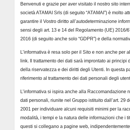
Benvenuti e grazie per aver visitato il nostro sito inte
società ATAMAI Srls (di seguito “ATAMAI”) è molto atten
garantire il Vostro diritto all’autodeterminazione infor
sensi degli art. 13 e 14 del Regolamento (UE) 2016/6
2016 (di seguito anche solo “GDPR”) e della normativa
L’informativa è resa solo per il Sito e non anche per a
link. Il trattamento dei dati sarà improntato ai principi
della riservatezza e dei diritti degli Utenti. In questa
riferimento al trattamento dei dati personali degli uten
L’informativa si ispira anche alla Raccomandazione n.
dati personali, riunite nel Gruppo istituito dall’art. 29
2001 per individuare alcuni requisiti minimi per la racco
modalità, i tempi e la natura delle informazioni che i t
questi si collegano a pagine web, indipendentemente