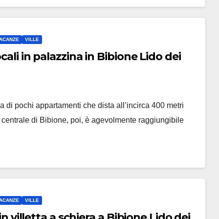
ACANZE
VILLE
cali in palazzina in Bibione Lido dei
a di pochi appartamenti che dista all’incirca 400 metri
e centrale di Bibione, poi, è agevolmente raggiungibile
ACANZE
VILLE
in villetta a schiera a Bibione Lido dei