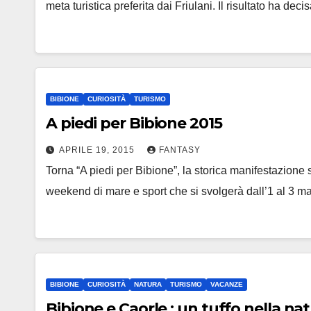
meta turistica preferita dai Friulani. Il risultato ha de
BIBIONE
CURIOSITÀ
TURISMO
A piedi per Bibione 2015
APRILE 19, 2015
FANTASY
Torna “A piedi per Bibione”, la storica manifestazione 
weekend di mare e sport che si svolgerà dall’1 al 3 m
BIBIONE
CURIOSITÀ
NATURA
TURISMO
VACANZE
Bibione e Caorle : un tuffo nella na