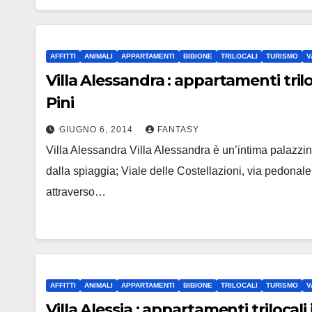
AFFITTI
ANIMALI
APPARTAMENTI
BIBIONE
TRILOCALI
TURISMO
V
Villa Alessandra : appartamenti trilo
Pini
GIUGNO 6, 2014
FANTASY
Villa Alessandra Villa Alessandra è un’intima palazzin
dalla spiaggia; Viale delle Costellazioni, via pedonal
attraverso…
AFFITTI
ANIMALI
APPARTAMENTI
BIBIONE
TRILOCALI
TURISMO
V
Villa Alessia : appartamenti trilocali 