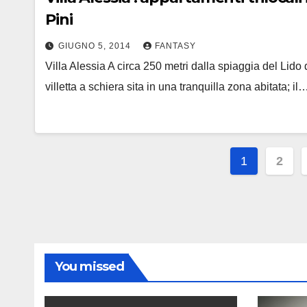
Pini
GIUGNO 5, 2014
FANTASY
Villa Alessia A circa 250 metri dalla spiaggia del Lido d
villetta a schiera sita in una tranquilla zona abitata; il
Paginaz
1
2
degli
articoli
You missed