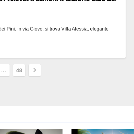
ei Pini, in via Giove, si trova Villa Alessia, elegante
…
ione
…
48