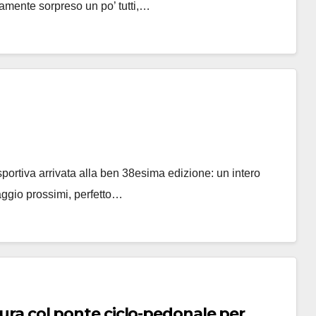
cisamente sorpreso un po’ tutti,…
sportiva arrivata alla ben 38esima edizione: un intero
aggio prossimi, perfetto…
tura col ponte ciclo-pedonale per