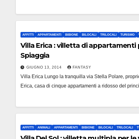
AFFITTI
APPARTAMENTI
BIBIONE
BILOCALI
TRILOCALI
TURISMO
Villa Erica : villetta di appartament
Spiaggia
GIUGNO 13, 2014
FANTASY
Villa Erica Lungo la tranquilla via Stella Polare, propr
Erica, casa di cinque appartamenti a ridosso del prin
AFFITTI
ANIMALI
APPARTAMENTI
BIBIONE
BILOCALI
TRILOCALI
T
Villa Del Sol : villetta multipla per 