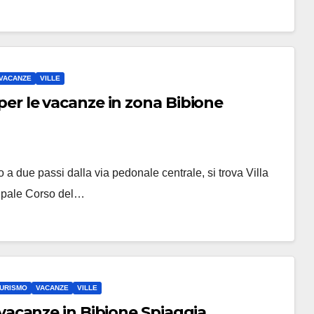
VACANZE
VILLE
i per le vacanze in zona Bibione
io a due passi dalla via pedonale centrale, si trova Villa
cipale Corso del…
URISMO
VACANZE
VILLE
le vacanze in Bibione Spiaggia