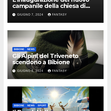
campanile della chiesa di
Santa Maria Assunta di
GIUGNO 7, 2024
FANTASY
Bibione
BIBIONE
NEWS
Gli Alpini del Triveneto
scendono a Bibione
GIUGNO 6, 2024
FANTASY
BIBIONE
NEWS
SPORT