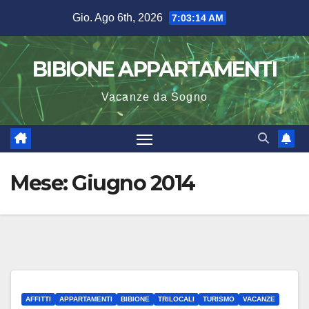
Salta
Gio. Ago 6th, 2026
7:03:15 AM
al
contenuto
BIBIONE APPARTAMENTI
Vacanze da Sogno
Mese:
Giugno 2014
AFFITTI
APPARTAMENTI
BIBIONE
TRILOCALI
TURISMO
VACANZE