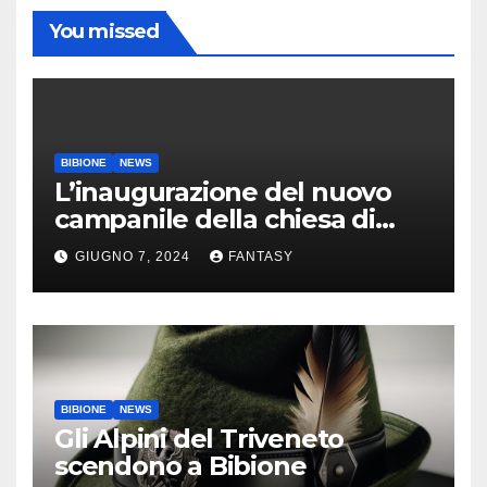
You missed
BIBIONE
NEWS
L’inaugurazione del nuovo
campanile della chiesa di
Santa Maria Assunta di
GIUGNO 7, 2024
FANTASY
Bibione
BIBIONE
NEWS
Gli Alpini del Triveneto
scendono a Bibione