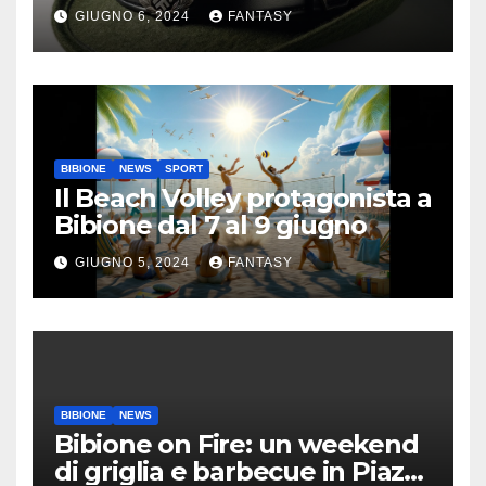
GIUGNO 6, 2024
FANTASY
BIBIONE
NEWS
SPORT
Il Beach Volley protagonista a
Bibione dal 7 al 9 giugno
GIUGNO 5, 2024
FANTASY
BIBIONE
NEWS
Bibione on Fire: un weekend
di griglia e barbecue in Piazza