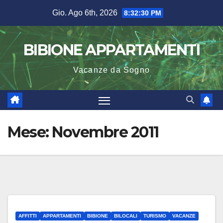
Salta
Gio. Ago 6th, 2026
8:32:30 PM
al
contenuto
BIBIONE APPARTAMENTI
Vacanze da Sogno
Mese:
Novembre 2011
AFFITTI
APPARTAMENTI
BIBIONE
BILOCALI
TURISMO
VACANZE