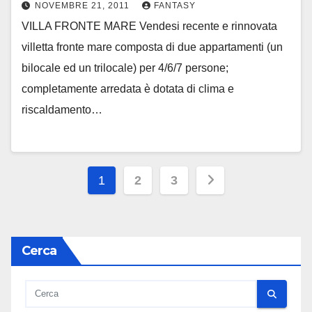
NOVEMBRE 21, 2011
FANTASY
VILLA FRONTE MARE Vendesi recente e rinnovata
villetta fronte mare composta di due appartamenti (un
bilocale ed un trilocale) per 4/6/7 persone;
completamente arredata è dotata di clima e
riscaldamento…
Paginazione
1
2
3
degli
articoli
Cerca