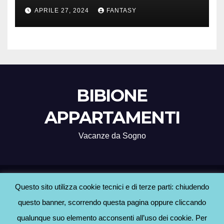
Treviso
APRILE 27, 2024
FANTASY
BIBIONE
APPARTAMENTI
Vacanze da Sogno
Proudly powered by WordPress
|
Tema: Newsup di
Themeansar
.
Questo sito utilizza cookie tecnici e di terze parti: chiudendo
questo banner, scorrendo questa pagina oppure cliccando
Home
Agenzie Bibione
BLOG
Contatti
Hotel a Bibione
Informativa Cookie
qualunque suo elemento acconsenti all’uso dei cookie. Per