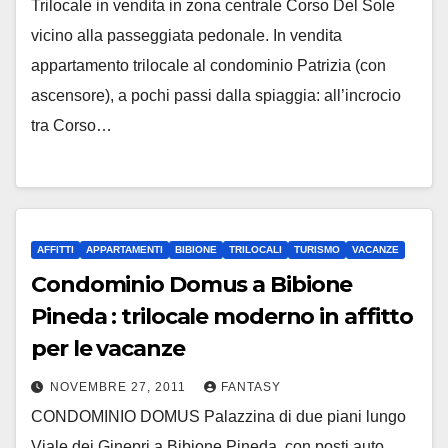
Trilocale in vendita in zona centrale Corso Del Sole
vicino alla passeggiata pedonale. In vendita
appartamento trilocale al condominio Patrizia (con
ascensore), a pochi passi dalla spiaggia: all’incrocio
tra Corso…
AFFITTI
APPARTAMENTI
BIBIONE
TRILOCALI
TURISMO
VACANZE
Condominio Domus a Bibione
Pineda : trilocale moderno in affitto
per le vacanze
NOVEMBRE 27, 2011
FANTASY
CONDOMINIO DOMUS Palazzina di due piani lungo
Viale dei Ginepri a Bibione Pineda, con posti auto