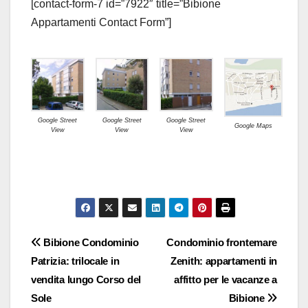
[contact-form-7 id=”7922″ title=”Bibione
Appartamenti Contact Form”]
Google Street
Google Street
Google Street
Google Maps
View
View
View
Navigazione
Bibione Condominio
Condominio frontemare
Patrizia: trilocale in
Zenith: appartamenti in
articoli
vendita lungo Corso del
affitto per le vacanze a
Sole
Bibione