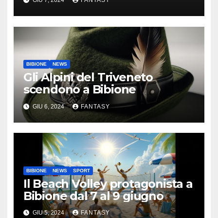
GIU 7, 2024
FANTASY
Bibione
BIBIONE
NEWS
Gli Alpini del Triveneto
scendono a Bibione
GIU 6, 2024
FANTASY
BIBIONE
NEWS
SPORT
Il Beach Volley protagonista a
Bibione dal 7 al 9 giugno
GIU 5, 2024
FANTASY