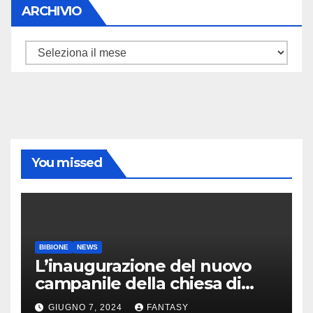
ARCHIVIO
ARCHIVIO
You missed
BIBIONE
NEWS
L’inaugurazione del nuovo
campanile della chiesa di
Santa Maria Assunta di
GIUGNO 7, 2024
FANTASY