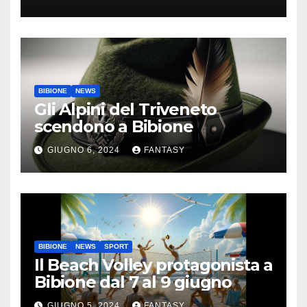
Bibione
BIBIONE
NEWS
Gli Alpini del Triveneto
scendono a Bibione
GIUGNO 6, 2024
FANTASY
BIBIONE
NEWS
SPORT
Il Beach Volley protagonista a
Bibione dal 7 al 9 giugno
GIUGNO 5, 2024
FANTASY