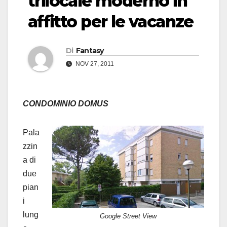
trilocale moderno in
affitto per le vacanze
Di
Fantasy
NOV 27, 2011
CONDOMINIO DOMUS
Pala
zzin
a di
due
pian
i
lung
Google Street View