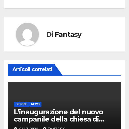
Di
Fantasy
Articoli correlati
BIBIONE
NEWS
L’inaugurazione del nuovo
campanile della chiesa di
Santa Maria Assunta di