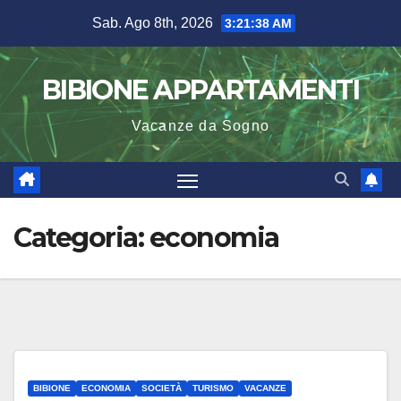
Salta
Sab. Ago 8th, 2026
3:21:38 AM
al
contenuto
BIBIONE APPARTAMENTI
Vacanze da Sogno
Categoria:
economia
BIBIONE
ECONOMIA
SOCIETÀ
TURISMO
VACANZE