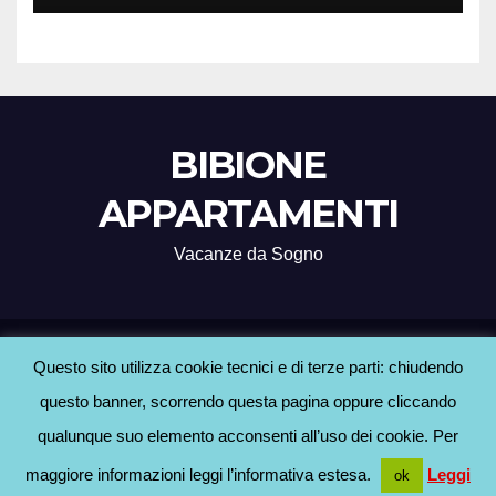
BIBIONE
APPARTAMENTI
Vacanze da Sogno
Proudly powered by WordPress
|
Tema: Newsup di
Themeansar
.
Questo sito utilizza cookie tecnici e di terze parti: chiudendo
questo banner, scorrendo questa pagina oppure cliccando
Home
Agenzie Bibione
BLOG
Contatti
Hotel a Bibione
Informativa Cookie
qualunque suo elemento acconsenti all’uso dei cookie. Per
Informativa Privacy
maggiore informazioni leggi l’informativa estesa.
Leggi
ok