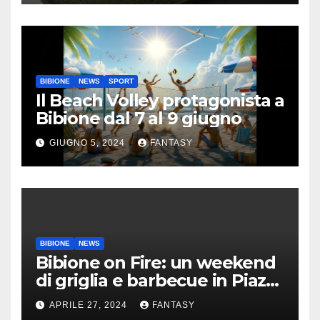
BIBIONE
NEWS
SPORT
Il Beach Volley protagonista a
Bibione dal 7 al 9 giugno
GIUGNO 5, 2024
FANTASY
BIBIONE
NEWS
Bibione on Fire: un weekend
di griglia e barbecue in Piazza
Treviso
APRILE 27, 2024
FANTASY