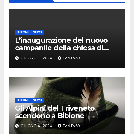
BIBIONE
NEWS
L’inaugurazione del nuovo
campanile della chiesa di
Santa Maria Assunta di
GIUGNO 7, 2024
FANTASY
Bibione
BIBIONE
NEWS
Gli Alpini del Triveneto
scendono a Bibione
GIUGNO 6, 2024
FANTASY