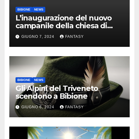
BIBIONE
NEWS
L’inaugurazione del nuovo
campanile della chiesa di
Santa Maria Assunta di
GIUGNO 7, 2024
FANTASY
Bibione
BIBIONE
NEWS
Gli Alpini del Triveneto
scendono a Bibione
GIUGNO 6, 2024
FANTASY