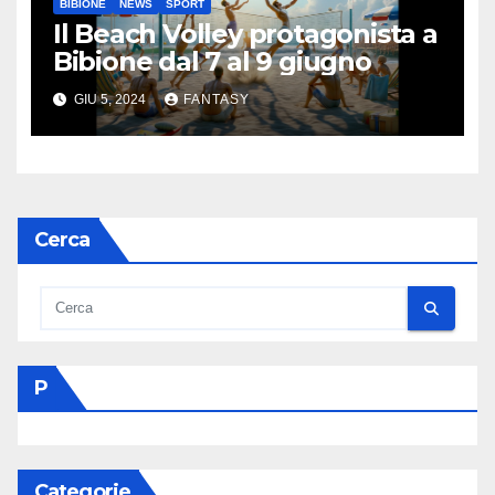
BIBIONE
NEWS
SPORT
Il Beach Volley protagonista a
Bibione dal 7 al 9 giugno
GIU 5, 2024
FANTASY
Cerca
P
Categorie