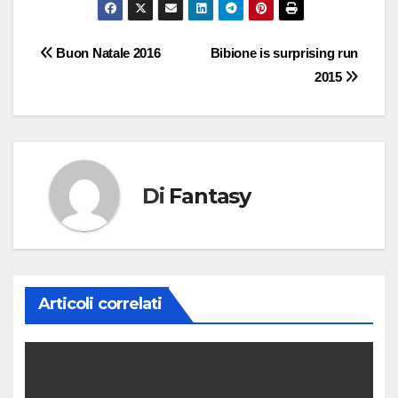
Navigazione
Buon Natale 2016
Bibione is surprising run
2015
articoli
Di
Fantasy
Articoli correlati