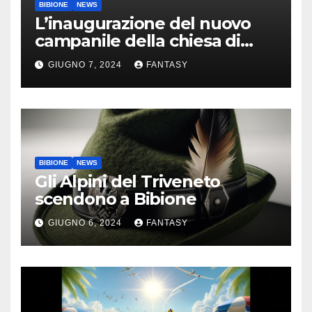
BIBIONE
NEWS
L’inaugurazione del nuovo
campanile della chiesa di
Santa Maria Assunta di
GIUGNO 7, 2024
FANTASY
Bibione
BIBIONE
NEWS
Gli Alpini del Triveneto
scendono a Bibione
GIUGNO 6, 2024
FANTASY