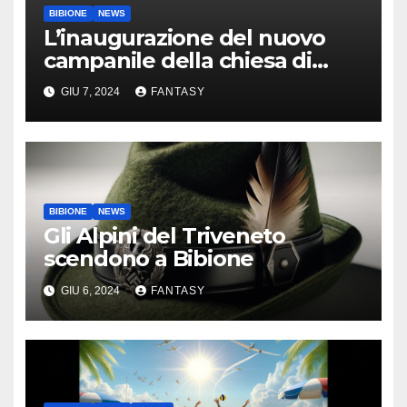
BIBIONE
NEWS
L’inaugurazione del nuovo
campanile della chiesa di
Santa Maria Assunta di
GIU 7, 2024
FANTASY
Bibione
BIBIONE
NEWS
Gli Alpini del Triveneto
scendono a Bibione
GIU 6, 2024
FANTASY