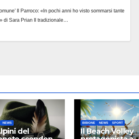
omune’ Il Parroco: «In pochi anni ho visto sommarsi tante
di Sara Prian Il tradizionale…
NEWS
BIBIONE
NEWS
SPORT
Alpini del
Il Beach Volley
veneto scendono
protagonista a