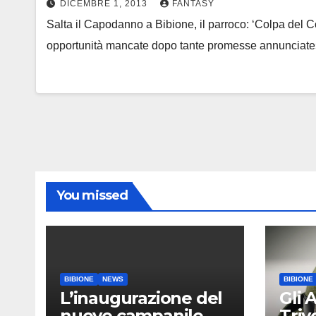
DICEMBRE 1, 2013
FANTASY
Salta il Capodanno a Bibione, il parroco: ‘Colpa del C
opportunità mancate dopo tante promesse annunciate» 
You missed
BIBIONE
NEWS
BIBIONE
L’inaugurazione del
Gli 
nuovo campanile
Tri