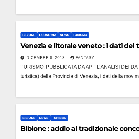
BIBIONE
ECONOMIA
NEWS
TURISMO
Venezia e litorale veneto : i dati del
DICEMBRE 8, 2013
FANTASY
TURISMO: PUBBLICATA DA APT L’ANALISI DEI DATI Pub
turistica) della Provincia di Venezia, i dati della movi
BIBIONE
NEWS
TURISMO
Bibione : addio al tradizionale con