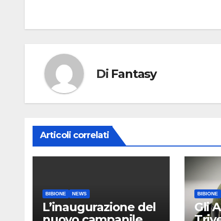
articoli
Di
Fantasy
Articoli correlati
BIBIONE
NEWS
BIBIONE
L’inaugurazione del
Gli A
nuovo campanile
Triv