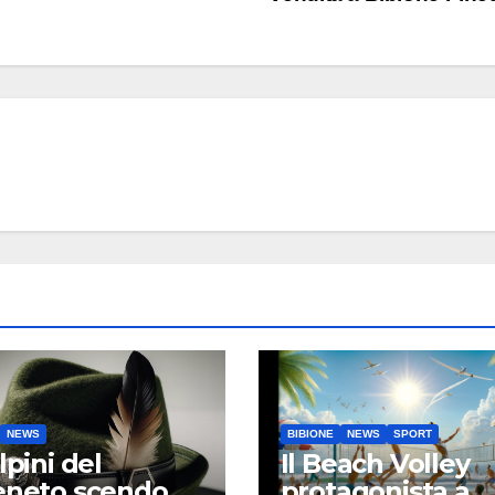
NEWS
BIBIONE
NEWS
SPORT
lpini del
Il Beach Volley
eneto scendono
protagonista a