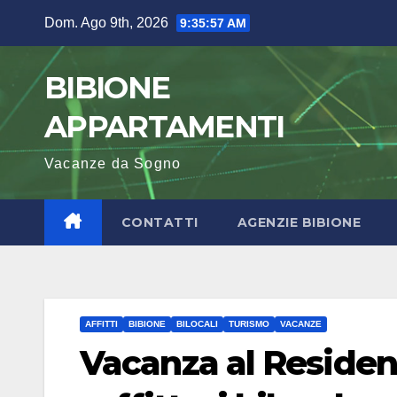
Salta
Dom. Ago 9th, 2026
9:35:58 AM
al
contenuto
BIBIONE
APPARTAMENTI
Vacanze da Sogno
CONTATTI
AGENZIE BIBIONE
AFFITTI
BIBIONE
BILOCALI
TURISMO
VACANZE
Vacanza al Residen