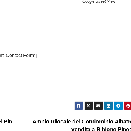
Google Street View
nti Contact Form”]
i Pini
Ampio trilocale del Condominio Albatr
vendita a Bibione Pin