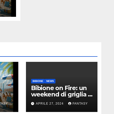
9
BIBIONE
NEWS
Bibione on Fire: un
weekend di griglia e
9
barbecue in Piazza
TASY
APRILE 27, 2024
FANTASY
Treviso