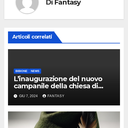
Di
Fantasy
Articoli correlati
BIBIONE
NEWS
L’inaugurazione del nuovo
campanile della chiesa di
Santa Maria Assunta di
GIU 7, 2024
FANTASY
Bibione