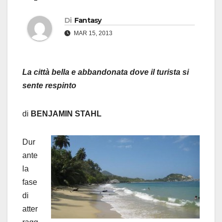
Di
Fantasy
MAR 15, 2013
La città bella e abbandonata dove il turista si
sente respinto
di
BENJAMIN STAHL
Dur
ante
la
fase
di
atter