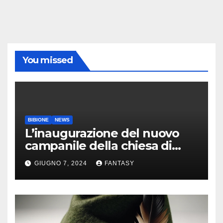
You missed
BIBIONE
NEWS
L’inaugurazione del nuovo
campanile della chiesa di
Santa Maria Assunta di
GIUGNO 7, 2024
FANTASY
Bibione