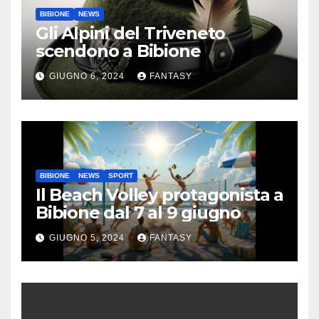
BIBIONE
NEWS
Gli Alpini del Triveneto
scendono a Bibione
GIUGNO 6, 2024
FANTASY
BIBIONE
NEWS
SPORT
Il Beach Volley protagonista a
Bibione dal 7 al 9 giugno
GIUGNO 5, 2024
FANTASY