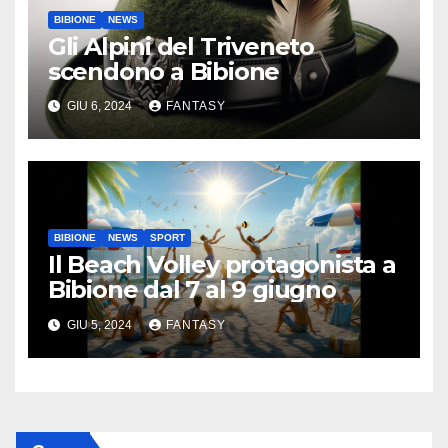
BIBIONE
NEWS
Gli Alpini del Triveneto
scendono a Bibione
GIU 6, 2024
FANTASY
BIBIONE
NEWS
SPORT
Il Beach Volley protagonista a
Bibione dal 7 al 9 giugno
GIU 5, 2024
FANTASY