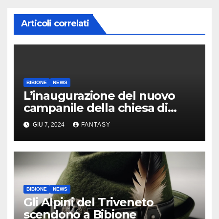
Articoli correlati
BIBIONE
NEWS
L’inaugurazione del nuovo
campanile della chiesa di
Santa Maria Assunta di
GIU 7, 2024
FANTASY
Bibione
BIBIONE
NEWS
Gli Alpini del Triveneto
scendono a Bibione