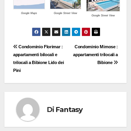
Google Maps
Google Street View
Google Street View
Navigazione
Condominio Florimar :
Condominio Mimose :
appartamenti bilocali e
appartamenti trilocali a
articoli
trilocali a Bibione Lido dei
Bibione
Pini
Di
Fantasy