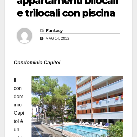
appartamenti bilocali
e trilocali con piscina
Di
Fantasy
MAG 14, 2012
Condominio Capitol
Il
con
dom
inio
Capi
tol è
un