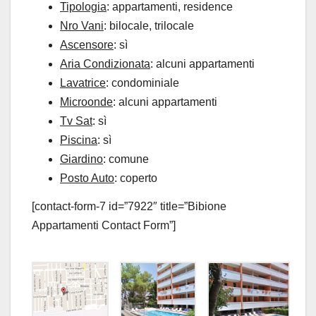
Tipologia
: appartamenti, residence
Nro Vani
: bilocale, trilocale
Ascensore
: sì
Aria Condizionata
: alcuni appartamenti
Lavatrice
: condominiale
Microonde
: alcuni appartamenti
Tv Sat
: sì
Piscina
: sì
Giardino
: comune
Posto Auto
: coperto
[contact-form-7 id=”7922″ title=”Bibione
Appartamenti Contact Form”]