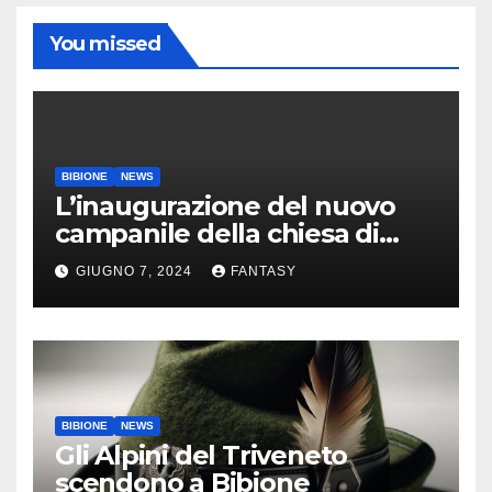
You missed
BIBIONE
NEWS
L’inaugurazione del nuovo
campanile della chiesa di
Santa Maria Assunta di
GIUGNO 7, 2024
FANTASY
Bibione
BIBIONE
NEWS
Gli Alpini del Triveneto
scendono a Bibione