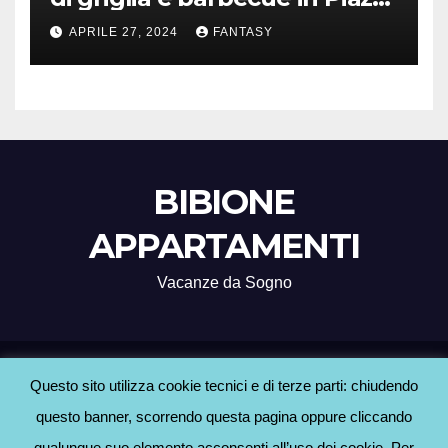
Treviso
APRILE 27, 2024
FANTASY
BIBIONE
APPARTAMENTI
Vacanze da Sogno
Proudly powered by WordPress
|
Tema: Newsup di
Themeansar
.
Questo sito utilizza cookie tecnici e di terze parti: chiudendo
questo banner, scorrendo questa pagina oppure cliccando
Home
Agenzie Bibione
BLOG
Contatti
Hotel a Bibione
Informativa Cookie
qualunque suo elemento acconsenti all’uso dei cookie. Per