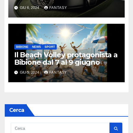
GIU 6, 2024
FANTASY
BIBIONE
NEWS
SPORT
Il Beach Volley protagonista a
Bibione dal 7 al 9 giugno
GIU 5, 2024
FANTASY
Cerca