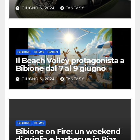
GIUGNO 6, 2024
FANTASY
BIBIONE
NEWS
SPORT
Il Beach Volley protagonista a
Bibione dal 7 al 9 giugno
GIUGNO 5, 2024
FANTASY
BIBIONE
NEWS
Bibione on Fire: un weekend
di griglia e barbecue in Piazza