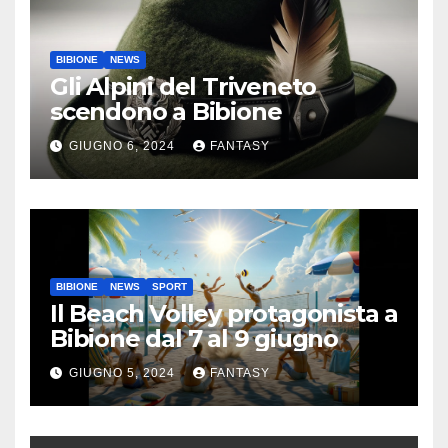
BIBIONE
NEWS
Gli Alpini del Triveneto
scendono a Bibione
GIUGNO 6, 2024
FANTASY
BIBIONE
NEWS
SPORT
Il Beach Volley protagonista a
Bibione dal 7 al 9 giugno
GIUGNO 5, 2024
FANTASY