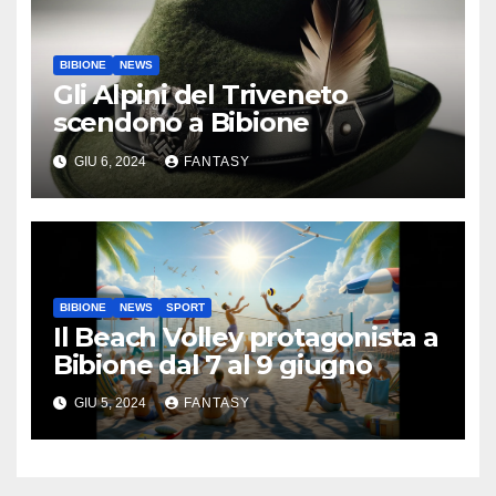
BIBIONE
NEWS
Gli Alpini del Triveneto
scendono a Bibione
GIU 6, 2024
FANTASY
BIBIONE
NEWS
SPORT
Il Beach Volley protagonista a
Bibione dal 7 al 9 giugno
GIU 5, 2024
FANTASY