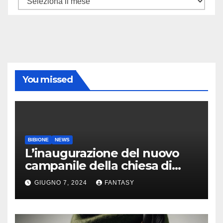
You missed
BIBIONE
NEWS
L’inaugurazione del nuovo
campanile della chiesa di
Santa Maria Assunta di
GIUGNO 7, 2024
FANTASY
Bibione