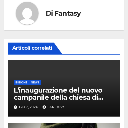
Di
Fantasy
Articoli correlati
BIBIONE
NEWS
L’inaugurazione del nuovo
campanile della chiesa di
Santa Maria Assunta di
GIU 7, 2024
FANTASY
Bibione