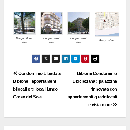
Google Street
Google Street
Google Street
Google Maps
View
View
View
Navigazione
Condominio Elpado a
Bibione Condominio
Bibione : appartamenti
Diocleziana : palazzina
articoli
bilocali e trilocali lungo
rinnovata con
Corso del Sole
appartamenti quadrilocali
e vista mare