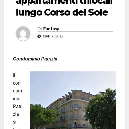
appartamenti trilocali
lungo Corso del Sole
Di
Fantasy
MAR 7, 2012
Condominio Patrizia
Il
con
dom
inio
Patri
zia
si