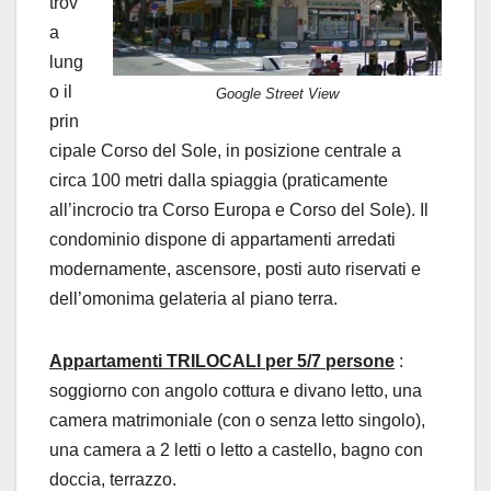
trov
a
lung
o il
Google Street View
prin
cipale Corso del Sole, in posizione centrale a
circa 100 metri dalla spiaggia (praticamente
all’incrocio tra Corso Europa e Corso del Sole). Il
condominio dispone di appartamenti arredati
modernamente, ascensore, posti auto riservati e
dell’omonima gelateria al piano terra.
Appartamenti TRILOCALI per 5/7 persone
:
soggiorno con angolo cottura e divano letto, una
camera matrimoniale (con o senza letto singolo),
una camera a 2 letti o letto a castello, bagno con
doccia, terrazzo.