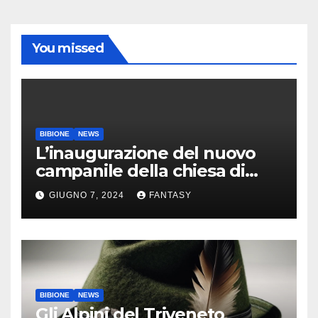
You missed
BIBIONE
NEWS
L’inaugurazione del nuovo
campanile della chiesa di
Santa Maria Assunta di
GIUGNO 7, 2024
FANTASY
Bibione
BIBIONE
NEWS
Gli Alpini del Triveneto