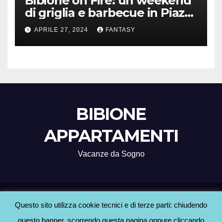
Bibione on Fire: un weekend
di griglia e barbecue in Piazza
Treviso
APRILE 27, 2024
FANTASY
BIBIONE
APPARTAMENTI
Vacanze da Sogno
Proudly powered by WordPress
|
Tema: Newsup di
Themeansar
.
Questo sito utilizza cookie tecnici e di terze parti: chiudendo
questo banner, scorrendo questa pagina oppure cliccando