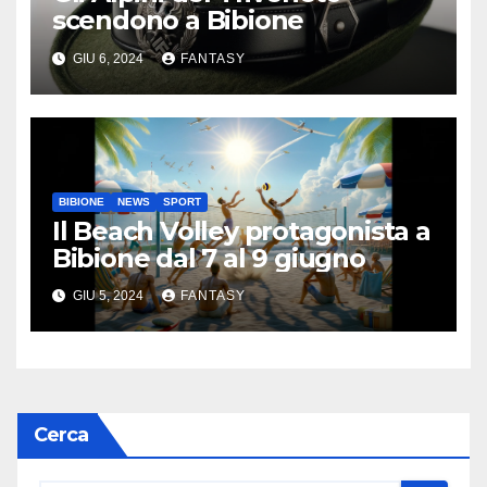
scendono a Bibione
GIU 6, 2024
FANTASY
BIBIONE
NEWS
SPORT
Il Beach Volley protagonista a
Bibione dal 7 al 9 giugno
GIU 5, 2024
FANTASY
Cerca