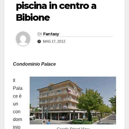
piscina in centro a
Bibione
Di
Fantasy
MAG 17, 2012
Condominio Palace
Il
Pala
ce è
un
con
dom
inio