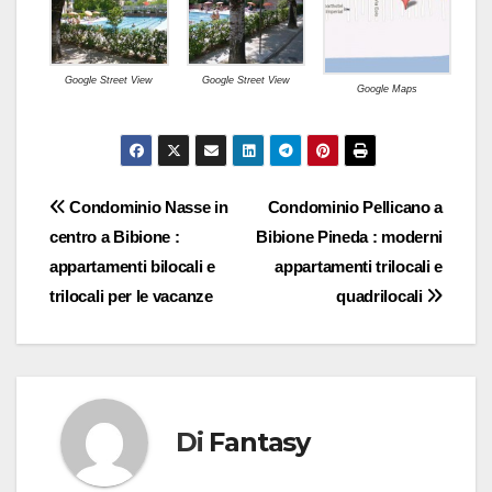
Google Street View
Google Street View
Google Maps
Navigazione
Condominio Nasse in
Condominio Pellicano a
centro a Bibione :
Bibione Pineda : moderni
articoli
appartamenti bilocali e
appartamenti trilocali e
trilocali per le vacanze
quadrilocali
Di
Fantasy