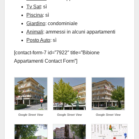
Tv Sat
: sì
Piscina
: sì
Giardino
: condominiale
Animali
: ammessi in alcuni appartamenti
Posto Auto
: sì
[contact-form-7 id=”7922″ title=”Bibione
Appartamenti Contact Form”]
Google Street View
Google Street View
Google Street View