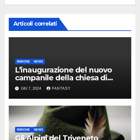
Articoli correlati
BIBIONE
NEWS
L’inaugurazione del nuovo
campanile della chiesa di
Santa Maria Assunta di
GIU 7, 2024
FANTASY
Bibione
BIBIONE
NEWS
Gli Alpini del Triveneto