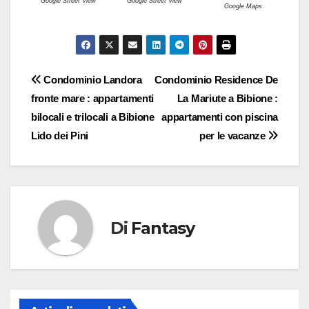
Google Street View
Google Street View
Google Maps
Navigazione
Condominio Landora
Condominio Residence De
fronte mare : appartamenti
La Mariute a Bibione :
articoli
bilocali e trilocali a Bibione
appartamenti con piscina
Lido dei Pini
per le vacanze
Di
Fantasy