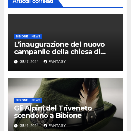
Articoli correlati
BIBIONE
NEWS
L’inaugurazione del nuovo
campanile della chiesa di
Santa Maria Assunta di
GIU 7, 2024
FANTASY
Bibione
BIBIONE
NEWS
Gli Alpini del Triveneto
scendono a Bibione
GIU 6, 2024
FANTASY