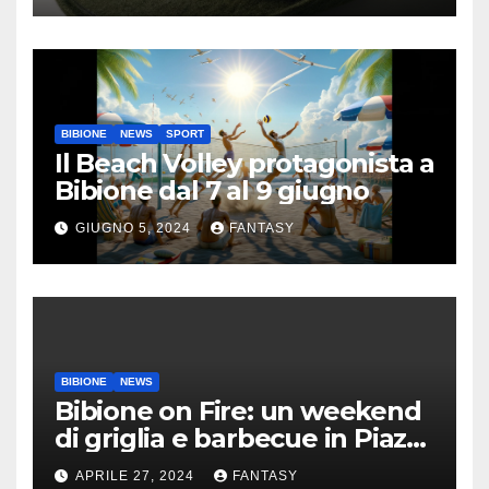
BIBIONE
NEWS
SPORT
Il Beach Volley protagonista a
Bibione dal 7 al 9 giugno
GIUGNO 5, 2024
FANTASY
BIBIONE
NEWS
Bibione on Fire: un weekend
di griglia e barbecue in Piazza
Treviso
APRILE 27, 2024
FANTASY