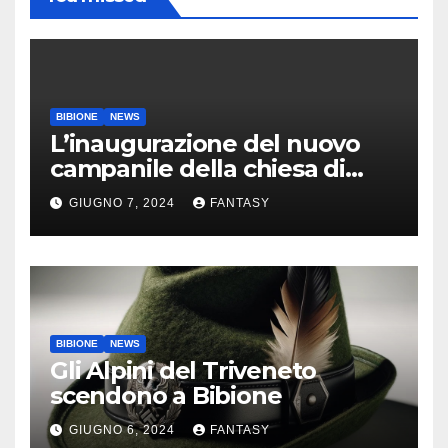
BIBIONE
NEWS
L’inaugurazione del nuovo
campanile della chiesa di
Santa Maria Assunta di
GIUGNO 7, 2024
FANTASY
Bibione
BIBIONE
NEWS
Gli Alpini del Triveneto
scendono a Bibione
GIUGNO 6, 2024
FANTASY