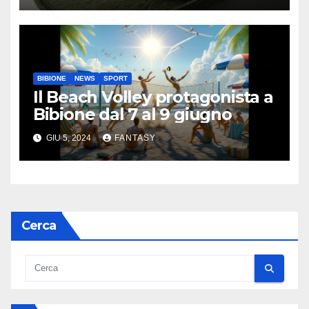
BIBIONE
NEWS
SPORT
Il Beach Volley protagonista a
Bibione dal 7 al 9 giugno
GIU 5, 2024
FANTASY
Cerca