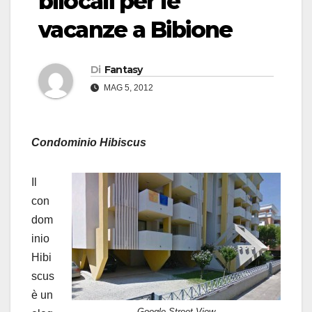
bilocali per le
vacanze a Bibione
Di
Fantasy
MAG 5, 2012
Condominio Hibiscus
Il
con
dom
inio
Hibi
scus
è un
Google Street View