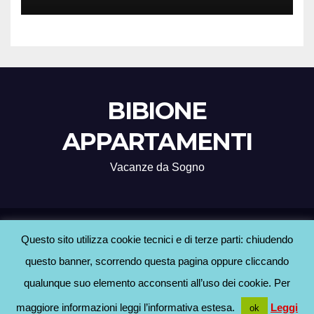
BIBIONE
APPARTAMENTI
Vacanze da Sogno
Proudly powered by WordPress
|
Tema: Newsup di
Themeansar
.
Questo sito utilizza cookie tecnici e di terze parti: chiudendo
questo banner, scorrendo questa pagina oppure cliccando
Home
Agenzie Bibione
BLOG
Contatti
Hotel a Bibione
Informativa Cookie
qualunque suo elemento acconsenti all’uso dei cookie. Per
Informativa Privacy
maggiore informazioni leggi l’informativa estesa.
Leggi
ok