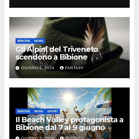
Bibione
BIBIONE
NEWS
Gli Alpini del Triveneto
scendono a Bibione
GIUGNO 6, 2024
FANTASY
BIBIONE
NEWS
SPORT
Il Beach Volley protagonista a
Bibione dal 7 al 9 giugno
GIUGNO 5, 2024
FANTASY