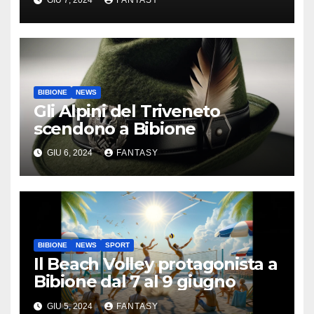
Bibione
BIBIONE
NEWS
Gli Alpini del Triveneto
scendono a Bibione
GIU 6, 2024
FANTASY
BIBIONE
NEWS
SPORT
Il Beach Volley protagonista a
Bibione dal 7 al 9 giugno
GIU 5, 2024
FANTASY