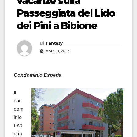
vacanze sulla
Passeggiata del Lido
dei Pini a Bibione
Di
Fantasy
MAR 10, 2013
Condominio Esperia
Il
con
dom
inio
Esp
eria