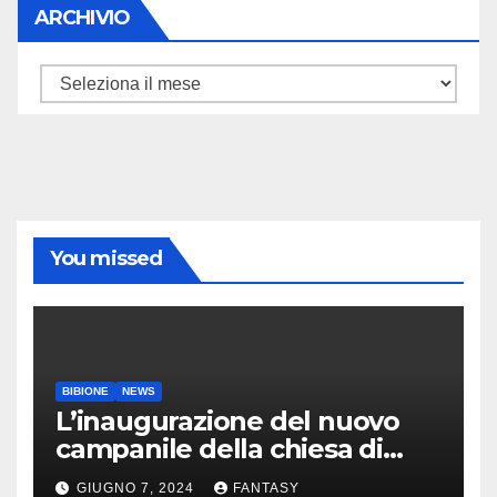
ARCHIVIO
ARCHIVIO
You missed
BIBIONE
NEWS
L’inaugurazione del nuovo
campanile della chiesa di
Santa Maria Assunta di
GIUGNO 7, 2024
FANTASY