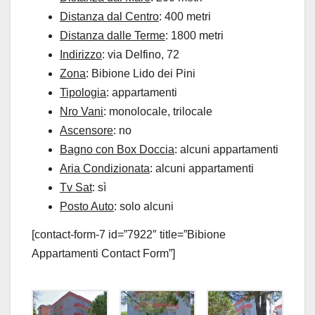
Distanza dal Centro
: 400 metri
Distanza dalle Terme
: 1800 metri
Indirizzo
: via Delfino, 72
Zona
: Bibione Lido dei Pini
Tipologia
: appartamenti
Nro Vani
: monolocale, trilocale
Ascensore
: no
Bagno con Box Doccia
: alcuni appartamenti
Aria Condizionata
: alcuni appartamenti
Tv Sat
: sì
Posto Auto
: solo alcuni
[contact-form-7 id=”7922″ title=”Bibione
Appartamenti Contact Form”]