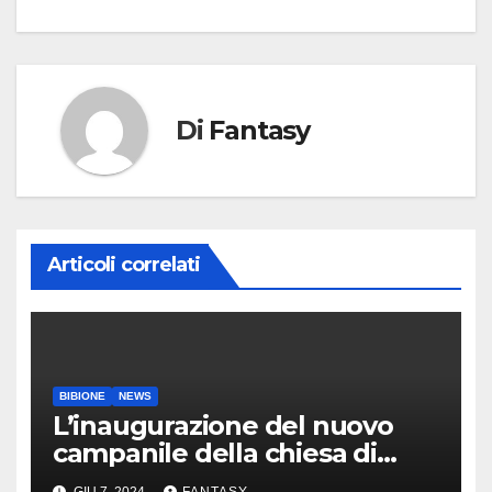
Di
Fantasy
Articoli correlati
BIBIONE
NEWS
L’inaugurazione del nuovo
campanile della chiesa di
Santa Maria Assunta di
GIU 7, 2024
FANTASY