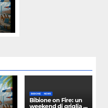
9
BIBIONE
NEWS
Bibione on Fire: un
weekend di griglia e