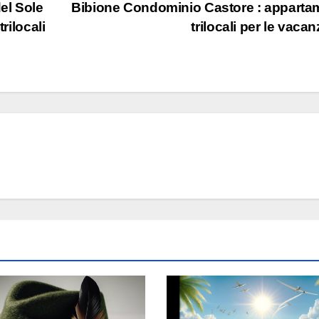
el Sole
Bibione Condominio Castore : apparta
rilocali
trilocali per le vaca