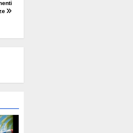
menti
nze