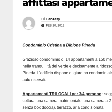
affittasi appartamen
Di
Fantasy
FEB 20, 2012
Condominio Cristina a Bibione Pineda
Grazioso condominio di 14 appartamenti a 150 met
nella tranquillità del verde e decisamente a ridoss
Pineda. L’edificio dispone di giardino condominial
auto riservati.
Appartamenti TRILOCALI per 3/4 persone
: sog
cottura, una camera matrimoniale, una camera a 2 l
senza box doccia), terrazzo, aria condizionata