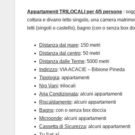
Appartamenti TRILOCALI per 4/5 persone
: sog
cottura e divano letto singolo, una camera matrim
letti (singoli o castello), bagno (con o senza box 
Distanza dal mare
: 150 metri
Distanza dal centro
: 50 metri
Distanza dalle Terme
: 5000 metri
Indirizzo
: VIA ACACIE – Bibione Pineda
Tipologia
: appartamenti
Nro Vani
: trilocali
Aria Condizionata
: alcuni appartamenti
Riscaldamento
: alcuni appartamenti
Bagno
: con o senza box doccia
Microonde
: alcuni appartamenti
Cassetta di Sicurezza
: alcuni appartamenti
Tv Sat
: sì