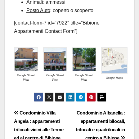
Animali
: ammessi
Posto Auto
: coperto o scoperto
[contact-form-7 id=”7922″ title=”Bibione
Appartamenti Contact Form”]
Google Street
Google Street
Google Street
Google Maps
View
View
View
Navigazione
Condominio Villa
Condominio Albanella :
Angela : appartamenti
appartamenti bilocali,
articoli
trilocali vicini alle Terme
trilocali e quadrilocali in
ed al centro di Bibione
centro a Bibione