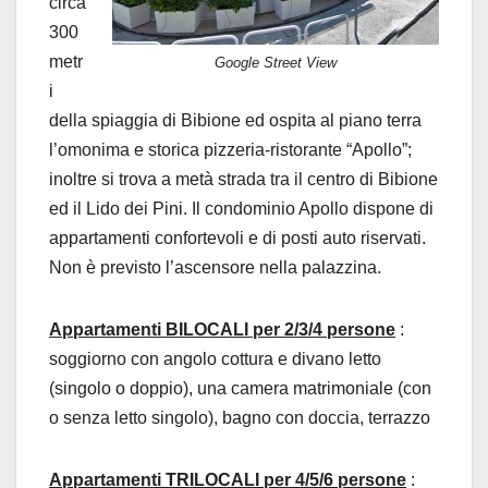
circa
300
metr
Google Street View
i
della spiaggia di Bibione ed ospita al piano terra
l’omonima e storica pizzeria-ristorante “Apollo”;
inoltre si trova a metà strada tra il centro di Bibione
ed il Lido dei Pini. Il condominio Apollo dispone di
appartamenti confortevoli e di posti auto riservati.
Non è previsto l’ascensore nella palazzina.
Appartamenti BILOCALI per 2/3/4 persone
:
soggiorno con angolo cottura e divano letto
(singolo o doppio), una camera matrimoniale (con
o senza letto singolo), bagno con doccia, terrazzo
Appartamenti TRILOCALI per 4/5/6 persone
: