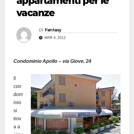
appartamenti per le
vacanze
Di
Fantasy
MAR 4, 2012
Condominio Apollo – via Giove, 24
Il
con
dom
inio
si
trov
a a