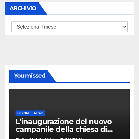
ARCHIVIO
ARCHIVIO
You missed
BIBIONE
NEWS
L’inaugurazione del nuovo
campanile della chiesa di
Santa Maria Assunta di