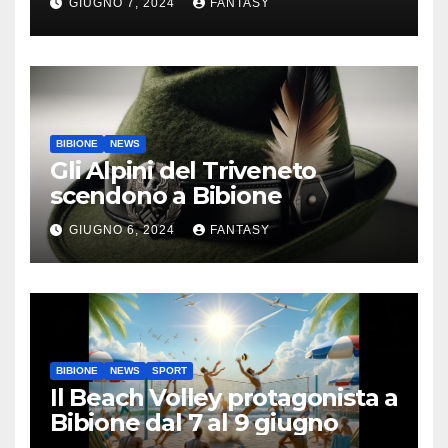
GIUGNO 7, 2024
FANTASY
Bibione
BIBIONE
NEWS
Gli Alpini del Triveneto
scendono a Bibione
GIUGNO 6, 2024
FANTASY
BIBIONE
NEWS
SPORT
Il Beach Volley protagonista a
Bibione dal 7 al 9 giugno