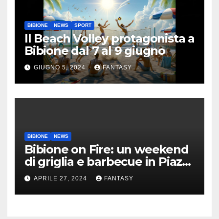
BIBIONE
NEWS
SPORT
Il Beach Volley protagonista a
Bibione dal 7 al 9 giugno
GIUGNO 5, 2024
FANTASY
BIBIONE
NEWS
Bibione on Fire: un weekend
di griglia e barbecue in Piazza
Treviso
APRILE 27, 2024
FANTASY