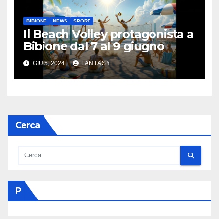
BIBIONE
NEWS
SPORT
Il Beach Volley protagonista a
Bibione dal 7 al 9 giugno
GIU 5, 2024
FANTASY
Cerca
P