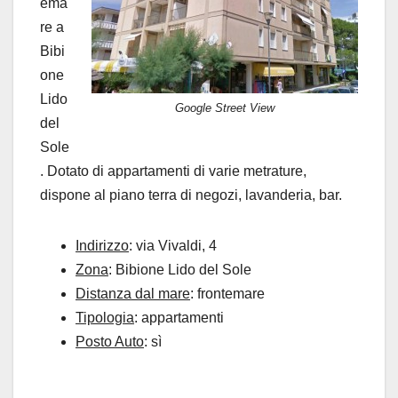
ema
re a
Bibi
one
Lido
Google Street View
del
Sole
. Dotato di appartamenti di varie metrature,
dispone al piano terra di negozi, lavanderia, bar.
Indirizzo
: via Vivaldi, 4
Zona
: Bibione Lido del Sole
Distanza dal mare
: frontemare
Tipologia
: appartamenti
Posto Auto
: sì