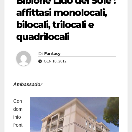
Bibione Lido del Sole :
affittasi monolocali,
bilocali, trilocali e
quadrilocali
Di
Fantasy
GEN 10, 2012
Ambassador
Con
dom
inio
front