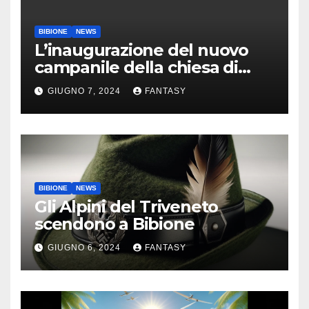
BIBIONE
NEWS
L’inaugurazione del nuovo
campanile della chiesa di
Santa Maria Assunta di
GIUGNO 7, 2024
FANTASY
Bibione
BIBIONE
NEWS
Gli Alpini del Triveneto
scendono a Bibione
GIUGNO 6, 2024
FANTASY