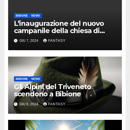
BIBIONE
NEWS
L’inaugurazione del nuovo
campanile della chiesa di
Santa Maria Assunta di
GIU 7, 2024
FANTASY
Bibione
BIBIONE
NEWS
Gli Alpini del Triveneto
scendono a Bibione
GIU 6, 2024
FANTASY