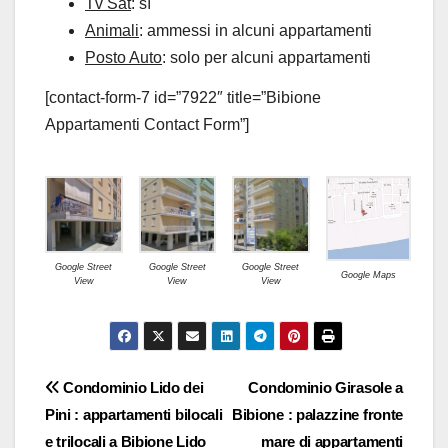
Tv Sat
: sì
Animali
: ammessi in alcuni appartamenti
Posto Auto
: solo per alcuni appartamenti
[contact-form-7 id=”7922″ title=”Bibione
Appartamenti Contact Form”]
Google Street
Google Street
Google Street
Google Maps
View
View
View
Navigazione
Condominio Lido dei
Condominio Girasole a
Pini : appartamenti bilocali
Bibione : palazzine fronte
articoli
e trilocali a Bibione Lido
mare di appartamenti