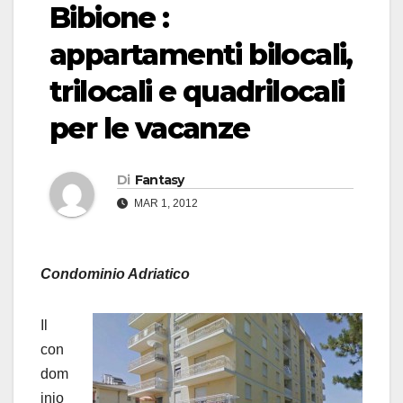
Bibione :
appartamenti bilocali,
trilocali e quadrilocali
per le vacanze
Di
Fantasy
MAR 1, 2012
Condominio Adriatico
Il
con
dom
inio