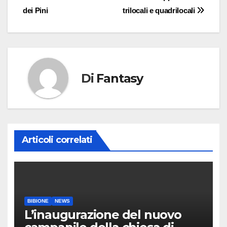
dei Pini
trilocali e quadrilocali
Di
Fantasy
Articoli correlati
BIBIONE
NEWS
L’inaugurazione del nuovo