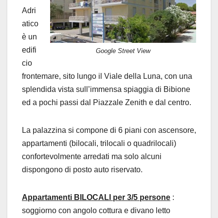
Adri
atico
è un
edifi
Google Street View
cio
frontemare, sito lungo il Viale della Luna, con una
splendida vista sull’immensa spiaggia di Bibione
ed a pochi passi dal Piazzale Zenith e dal centro.
La palazzina si compone di 6 piani con ascensore,
appartamenti (bilocali, trilocali o quadrilocali)
confortevolmente arredati ma solo alcuni
dispongono di posto auto riservato.
Appartamenti BILOCALI per 3/5 persone
:
soggiorno con angolo cottura e divano letto