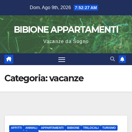
Salta
Dom. Ago 9th, 2026
7:52:27 AM
al
contenuto
BIBIONE APPARTAMENTI
Vacanze da Sogno
Categoria:
vacanze
AFFITTI
ANIMALI
APPARTAMENTI
BIBIONE
TRILOCALI
TURISMO