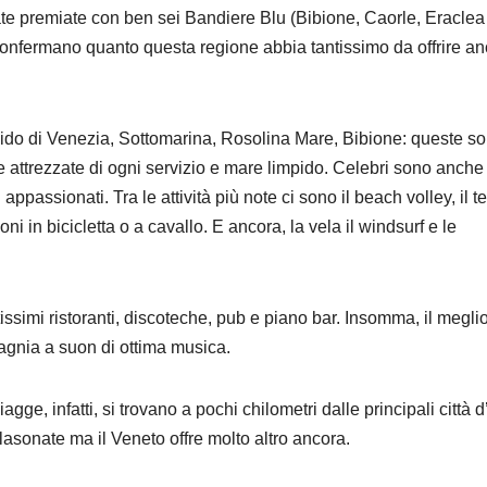
ate premiate con ben sei Bandiere Blu (Bibione, Caorle, Eraclea
confermano quanto questa regione abbia tantissimo da offrire a
Lido di Venezia, Sottomarina, Rosolina Mare, Bibione: queste so
e attrezzate di ogni servizio e mare limpido. Celebri sono anche 
ppassionati. Tra le attività più note ci sono il beach volley, il t
sioni in bicicletta o a cavallo. E ancora, la vela il windsurf e le
ntissimi ristoranti, discoteche, pub e piano bar. Insomma, il megli
agnia a suon di ottima musica.
e, infatti, si trovano a pochi chilometri dalle principali città d
asonate ma il Veneto offre molto altro ancora.