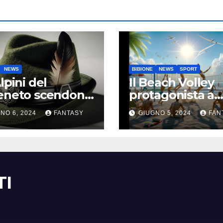
NEWS
BIBIONE
NEWS
SPORT
Alpini del
Il Beach Volley
veneto scendono
protagonista a
bione
Bibione dal 7 al 
NO 6, 2024
FANTASY
GIUGNO 5, 2024
FAN
giugno
TI