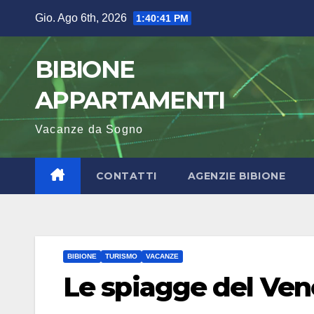
Salta
Gio. Ago 6th, 2026
1:40:42 PM
al
contenuto
BIBIONE
APPARTAMENTI
Vacanze da Sogno
CONTATTI
AGENZIE BIBIONE
BIBIONE
TURISMO
VACANZE
Le spiagge del Ven