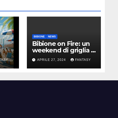
BIBIONE
NEWS
Bibione on Fire: un
weekend di griglia e
9
barbecue in Piazza
TASY
APRILE 27, 2024
FANTASY
Treviso