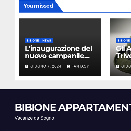
You missed
BIBIONE
NEWS
BIBIONE
L’inaugurazione del
Gli 
nuovo campanile
Tri
della chiesa di Santa
a Bi
GIUGNO 7, 2024
FANTASY
GIUG
Maria Assunta di
Bibione
BIBIONE APPARTAMEN
Vacanze da Sogno