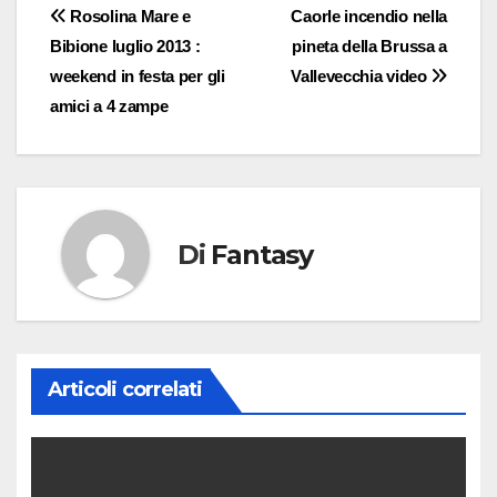
Navigazione
Rosolina Mare e
Caorle incendio nella
Bibione luglio 2013 :
pineta della Brussa a
articoli
weekend in festa per gli
Vallevecchia video
amici a 4 zampe
Di
Fantasy
Articoli correlati