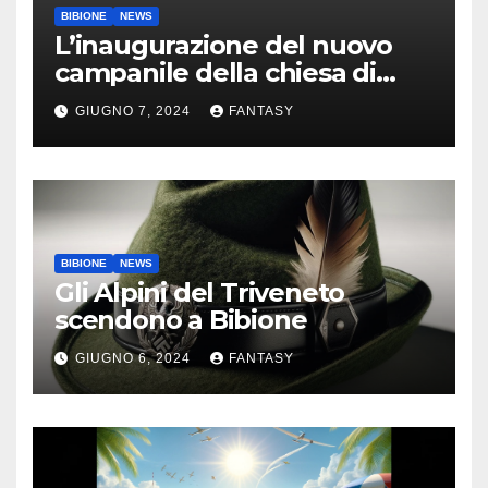
BIBIONE
NEWS
L’inaugurazione del nuovo
campanile della chiesa di
Santa Maria Assunta di
GIUGNO 7, 2024
FANTASY
Bibione
BIBIONE
NEWS
Gli Alpini del Triveneto
scendono a Bibione
GIUGNO 6, 2024
FANTASY