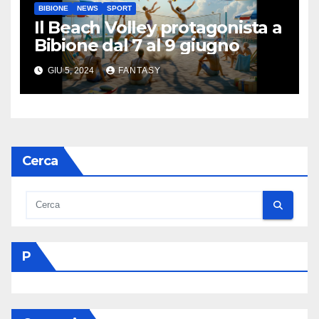
BIBIONE
NEWS
SPORT
Il Beach Volley protagonista a
Bibione dal 7 al 9 giugno
GIU 5, 2024
FANTASY
Cerca
P