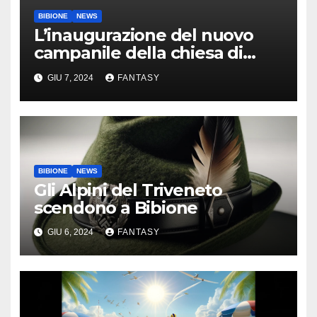
BIBIONE
NEWS
L’inaugurazione del nuovo
campanile della chiesa di
Santa Maria Assunta di
GIU 7, 2024
FANTASY
Bibione
BIBIONE
NEWS
Gli Alpini del Triveneto
scendono a Bibione
GIU 6, 2024
FANTASY