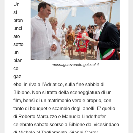
Un
sì
pron
unci
ato
sotto
un
bian
messageroveneto.gelocal.it
co
gaz
ebo, in riva all’Adriatico, sulla fine sabbia di
Bibione. Non si tratta della sceneggiatura di un
film, bensì di un matrimonio vero e proprio, con
tanto di bouquet e scambio degli anelli. E’ quello
di Roberto Marcuzzo e Manuela Linderhofer,
celebrato sabato scorso a Bibione dal vicesindaco
di Michele al Tagliamento, Gianni Carrer.