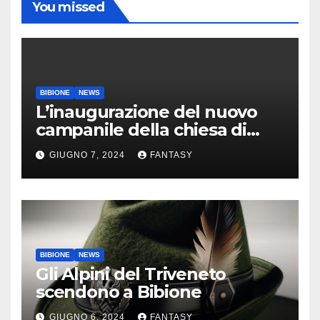
You missed
BIBIONE
NEWS
L’inaugurazione del nuovo
campanile della chiesa di
Santa Maria Assunta di
GIUGNO 7, 2024
FANTASY
Bibione
BIBIONE
NEWS
Gli Alpini del Triveneto
scendono a Bibione
GIUGNO 6, 2024
FANTASY