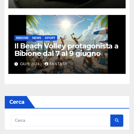
BIBIONE
NEWS
SPORT
Il Beach Volley protagonista a
Bibione dal 7 al 9 giugno
GIU 5, 2024
FANTASY
Cerca