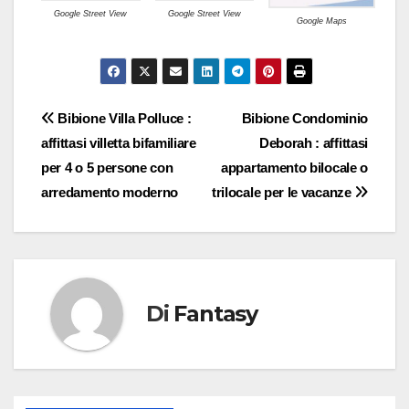
Google Street View
Google Street View
Google Maps
Navigazione
Bibione Villa Polluce :
Bibione Condominio
affittasi villetta bifamiliare
Deborah : affittasi
articoli
per 4 o 5 persone con
appartamento bilocale o
arredamento moderno
trilocale per le vacanze
Di
Fantasy