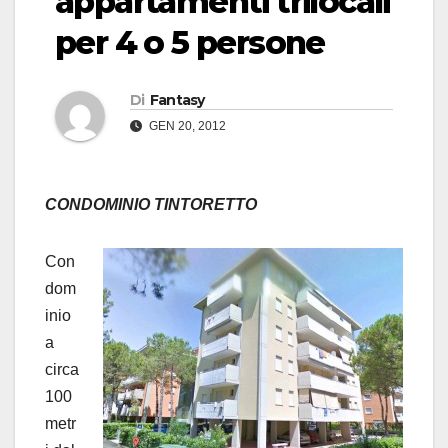
appartamenti trilocali
per 4 o 5 persone
Di
Fantasy
GEN 20, 2012
CONDOMINIO TINTORETTO
Con
dom
inio
a
circa
100
metr