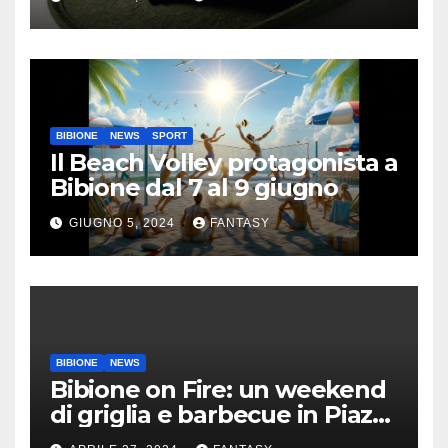
BIBIONE
NEWS
SPORT
Il Beach Volley protagonista a
Bibione dal 7 al 9 giugno
GIUGNO 5, 2024
FANTASY
BIBIONE
NEWS
Bibione on Fire: un weekend
di griglia e barbecue in Piazza
Treviso