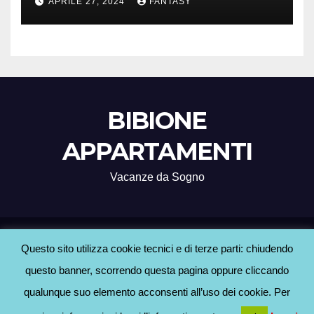
APRILE 27, 2024
FANTASY
BIBIONE
APPARTAMENTI
Vacanze da Sogno
Proudly powered by WordPress
|
Tema: Newsup di
Themeansar
.
Questo sito utilizza cookie tecnici e di terze parti: chiudendo
questo banner, scorrendo questa pagina oppure cliccando
Home
Agenzie Bibione
BLOG
Contatti
Hotel a Bibione
Informativa Cookie
qualunque suo elemento acconsenti all’uso dei cookie. Per
Informativa Privacy