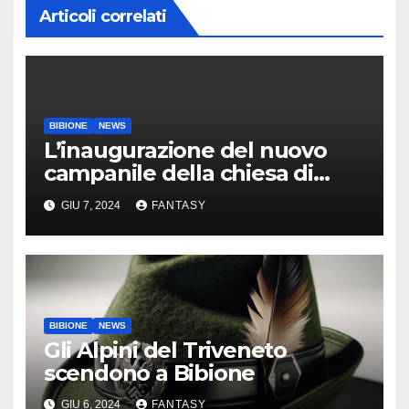
Articoli correlati
BIBIONE
NEWS
L’inaugurazione del nuovo
campanile della chiesa di
Santa Maria Assunta di
GIU 7, 2024
FANTASY
Bibione
BIBIONE
NEWS
Gli Alpini del Triveneto
scendono a Bibione
GIU 6, 2024
FANTASY