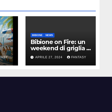
BIBIONE
NEWS
Bibione on Fire: un
weekend di griglia e
9
barbecue in Piazza
TASY
APRILE 27, 2024
FANTASY
Treviso