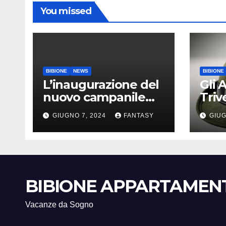
You missed
BIBIONE
NEWS
BIBIONE
L’inaugurazione del
Gli 
nuovo campanile
Tri
della chiesa di Santa
a Bi
GIUGNO 7, 2024
FANTASY
GIUG
Maria Assunta di
Bibione
BIBIONE APPARTAMEN
Vacanze da Sogno