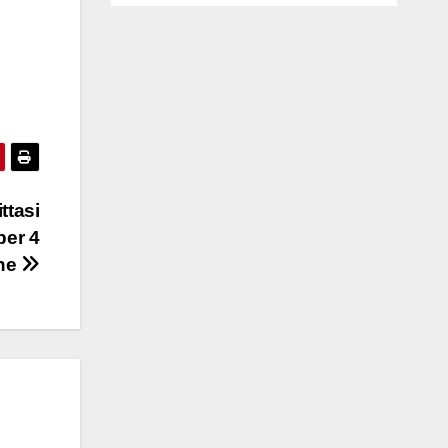
ttasi
per 4
ne