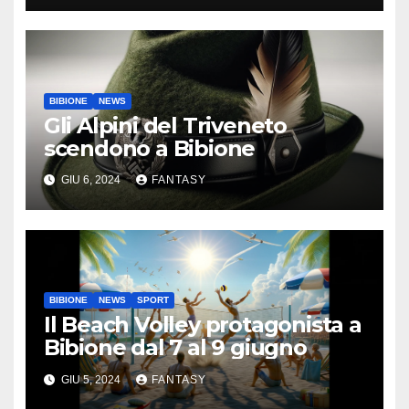
BIBIONE
NEWS
Gli Alpini del Triveneto
scendono a Bibione
GIU 6, 2024
FANTASY
BIBIONE
NEWS
SPORT
Il Beach Volley protagonista a
Bibione dal 7 al 9 giugno
GIU 5, 2024
FANTASY