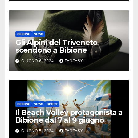
BIBIONE
NEWS
Gli Alpini del Triveneto
scendono a Bibione
GIUGNO 6, 2024
FANTASY
BIBIONE
NEWS
SPORT
Il Beach Volley protagonista a
Bibione dal 7 al 9 giugno
GIUGNO 5, 2024
FANTASY