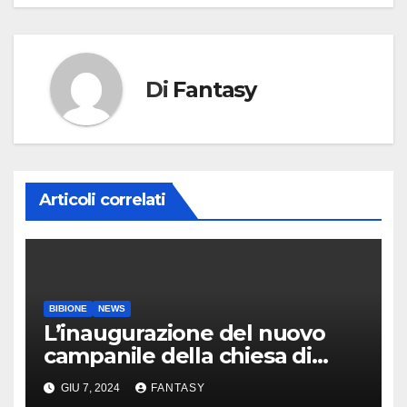
Di
Fantasy
Articoli correlati
BIBIONE
NEWS
L’inaugurazione del nuovo
campanile della chiesa di
Santa Maria Assunta di
GIU 7, 2024
FANTASY
Bibione