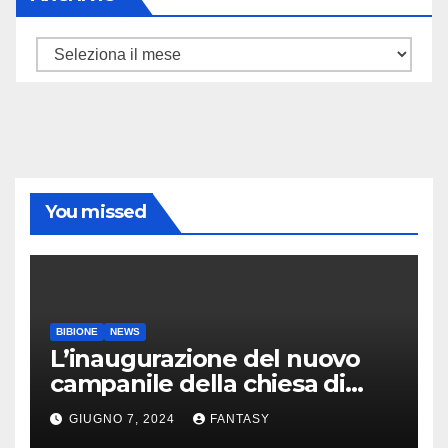
ARCHIVIO
You missed
BIBIONE
NEWS
L’inaugurazione del nuovo
campanile della chiesa di
Santa Maria Assunta di
GIUGNO 7, 2024
FANTASY
Bibione