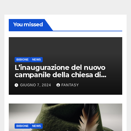
You missed
BIBIONE
NEWS
L’inaugurazione del nuovo
campanile della chiesa di
Santa Maria Assunta di
GIUGNO 7, 2024
FANTASY
Bibione
BIBIONE
NEWS