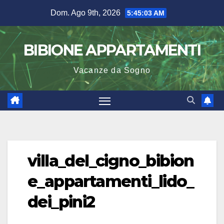
Salta
Dom. Ago 9th, 2026
5:45:04 AM
al
contenuto
BIBIONE APPARTAMENTI
Vacanze da Sogno
villa_del_cigno_bibion
e_appartamenti_lido_
dei_pini2