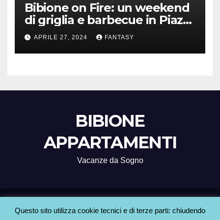
Bibione on Fire: un weekend
di griglia e barbecue in Piazza
Treviso
APRILE 27, 2024
FANTASY
BIBIONE
APPARTAMENTI
Vacanze da Sogno
Proudly powered by WordPress
|
Tema: Newsup di
Themeansar
.
Questo sito utilizza cookie tecnici e di terze parti: chiudendo