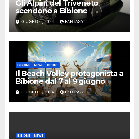
Gli Alpini del Triveneto
scendono a Bibione
GIUGNO 6, 2024
FANTASY
BIBIONE
NEWS
SPORT
Il Beach Volley protagonista a
Bibione dal 7 al 9 giugno
GIUGNO 5, 2024
FANTASY
BIBIONE
NEWS