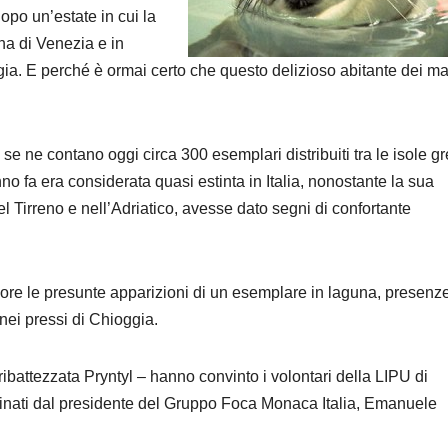
po un’estate in cui la
una di Venezia e in
gia. E perché è ormai certo che questo delizioso abitante dei ma
e ne contano oggi circa 300 esemplari distribuiti tra le isole g
o fa era considerata quasi estinta in Italia, nonostante la sua
 Tirreno e nell’Adriatico, avesse dato segni di confortante
ore le presunte apparizioni di un esemplare in laguna, presenze
nei pressi di Chioggia.
ibattezzata Pryntyl – hanno convinto i volontari della LIPU di
minati dal presidente del Gruppo Foca Monaca Italia, Emanuele