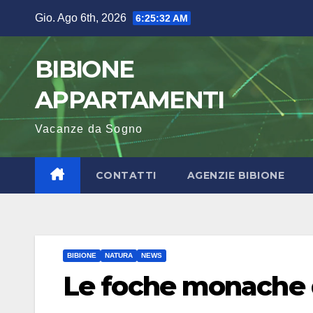
Salta
Gio. Ago 6th, 2026
6:25:32 AM
al
contenuto
BIBIONE
APPARTAMENTI
Vacanze da Sogno
CONTATTI
AGENZIE BIBIONE
BIBIONE
NATURA
NEWS
Le foche monache d