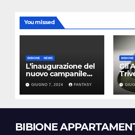
You missed
BIBIONE
NEWS
BIBIONE
L’inaugurazione del
Gli 
nuovo campanile
Tri
della chiesa di Santa
a Bi
GIUGNO 7, 2024
FANTASY
GIUG
Maria Assunta di
Bibione
BIBIONE APPARTAMEN