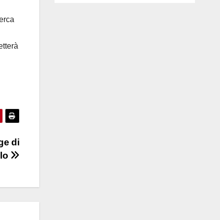
cerca
etterà
ge di
olo