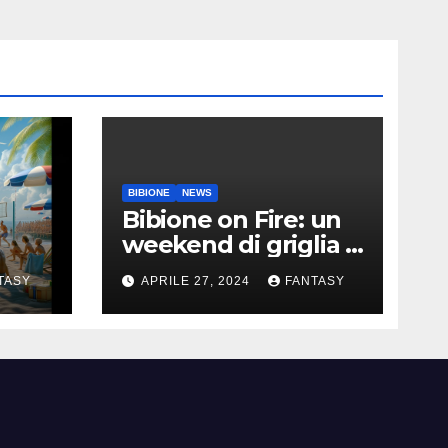
BIBIONE
NEWS
Bibione on Fire: un
weekend di griglia e
9
barbecue in Piazza
TASY
APRILE 27, 2024
FANTASY
Treviso