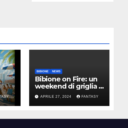
BIBIONE
NEWS
Bibione on Fire: un
weekend di griglia e
9
barbecue in Piazza
TASY
APRILE 27, 2024
FANTASY
Treviso