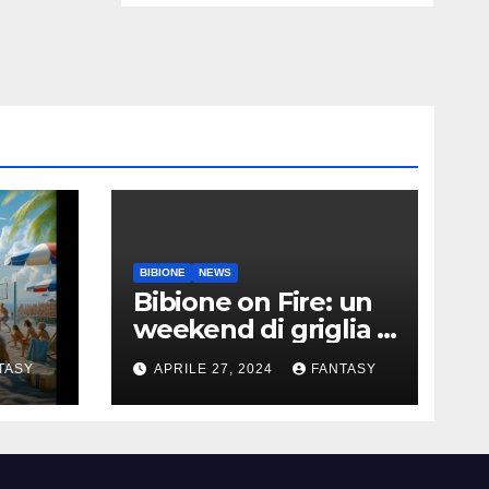
BIBIONE
NEWS
Bibione on Fire: un
weekend di griglia e
9
barbecue in Piazza
TASY
APRILE 27, 2024
FANTASY
Treviso