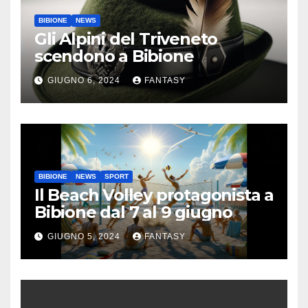
BIBIONE
NEWS
Gli Alpini del Triveneto
scendono a Bibione
GIUGNO 6, 2024
FANTASY
BIBIONE
NEWS
SPORT
Il Beach Volley protagonista a
Bibione dal 7 al 9 giugno
GIUGNO 5, 2024
FANTASY