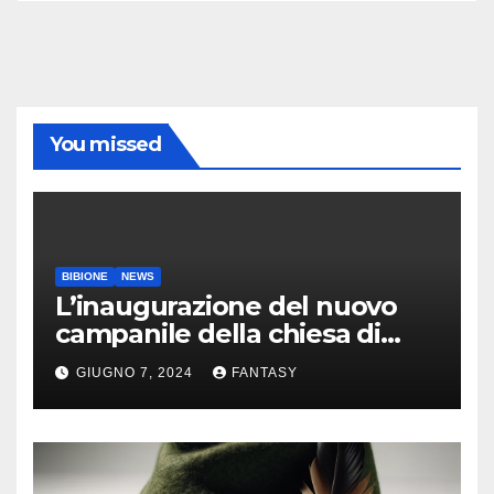
You missed
BIBIONE
NEWS
L’inaugurazione del nuovo
campanile della chiesa di
Santa Maria Assunta di
GIUGNO 7, 2024
FANTASY
Bibione