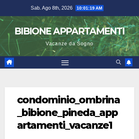
Salta
Sab. Ago 8th, 2026
10:01:20 AM
al
contenuto
BIBIONE APPARTAMENTI
Vacanze da Sogno
condominio_ombrina
_bibione_pineda_app
artamenti_vacanze1