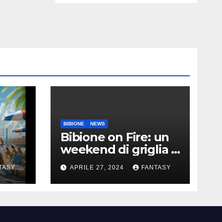
BIBIONE
NEWS
Bibione on Fire: un
weekend di griglia e
9
barbecue in Piazza
TASY
APRILE 27, 2024
FANTASY
Treviso