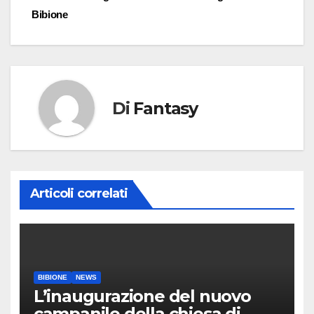
Bibione
Di
Fantasy
Articoli correlati
BIBIONE
NEWS
L’inaugurazione del nuovo
campanile della chiesa di