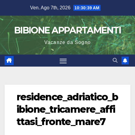
Salta
Ven. Ago 7th, 2026
10:30:39 AM
al
contenuto
BIBIONE APPARTAMENTI
Vacanze da Sogno
residence_adriatico_b
ibione_tricamere_affi
ttasi_fronte_mare7