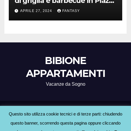
di griglia e barbecue in Piazza
Treviso
APRILE 27, 2024
FANTASY
BIBIONE
APPARTAMENTI
Vacanze da Sogno
Proudly powered by WordPress
|
Tema: Newsup di
Themeansar
.
Questo sito utilizza cookie tecnici e di terze parti: chiudendo
questo banner, scorrendo questa pagina oppure cliccando
Home
Agenzie Bibione
BLOG
Contatti
Hotel a Bibione
Informativa Cookie