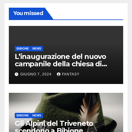
You missed
BIBIONE
NEWS
L’inaugurazione del nuovo
campanile della chiesa di
Santa Maria Assunta di
GIUGNO 7, 2024
FANTASY
Bibione
BIBIONE
NEWS
Gli Alpini del Triveneto
scendono a Bibione