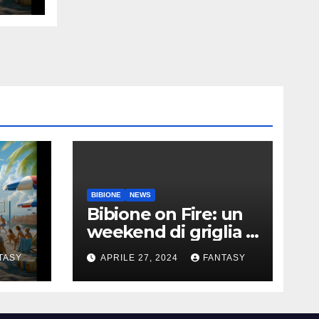
BIBIONE
NEWS
Bibione on Fire: un
weekend di griglia e
9
barbecue in Piazza
TASY
APRILE 27, 2024
FANTASY
Treviso