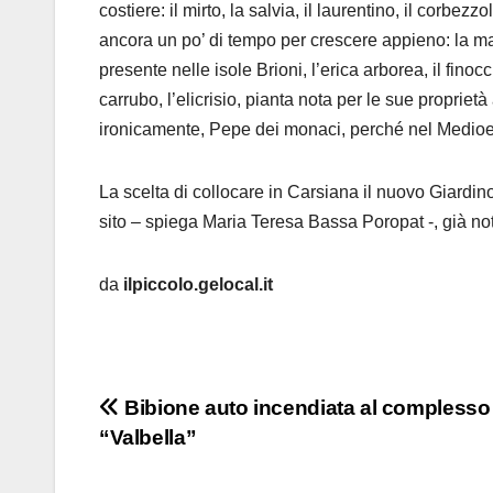
costiere: il mirto, la salvia, il laurentino, il corbezz
ancora un po’ di tempo per crescere appieno: la marruc
presente nelle isole Brioni, l’erica arborea, il finoc
carrubo, l’elicrisio, pianta nota per le sue propriet
ironicamente, Pepe dei monaci, perché nel Medioevo
La scelta di collocare in Carsiana il nuovo Giardin
sito – spiega Maria Teresa Bassa Poropat -, già no
da
ilpiccolo.gelocal.it
Navigazione
Bibione auto incendiata al complesso
“Valbella”
articoli