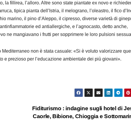
olo, la fillirea, l’alloro. Altre sono state piantate ex novo e richied
a, tipica pianta dell’Istria, il melograno, l’oleastro, il fico d’In
chio marino, il pino d’Aleppo, il cipresso, diverse varietà di ginepr
à antinfiammatorie ed antiallergiche, e l’agnocasto, detto anche,
 ne mangiavano i frutti per sopprimere le loro pulsioni sessual
o Mediterraneo non è stata casuale: «Si è voluto valorizzare que
to e prezioso per l’educazione ambientale dei più giovani».
Fiditurismo : indagine sugli hotel di Je
Caorle, Bibione, Chioggia e Sottomar