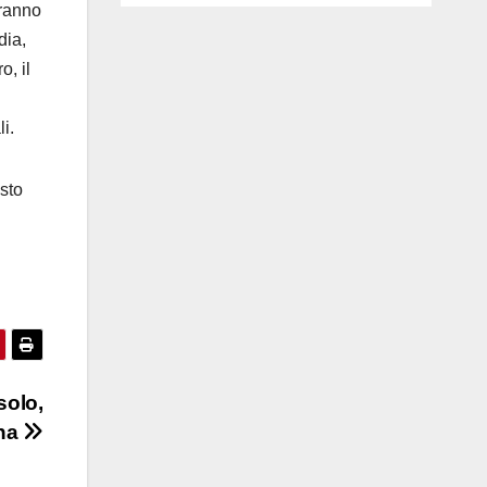
eranno
dia,
o, il
i.
sto
solo,
ina