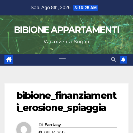
Salta
Sab. Ago 8th, 2026
3:16:25 AM
al
contenuto
BIBIONE APPARTAMENTI
Vacanze da Sogno
bibione_finanziament
i_erosione_spiaggia
Di
Fantasy
GIU 14, 2013