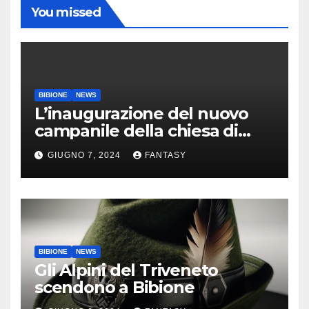
You missed
BIBIONE
NEWS
L’inaugurazione del nuovo
campanile della chiesa di
Santa Maria Assunta di
GIUGNO 7, 2024
FANTASY
Bibione
BIBIONE
NEWS
Gli Alpini del Triveneto
scendono a Bibione