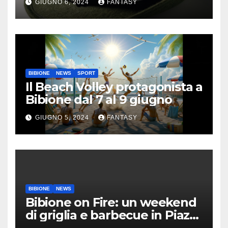
GIUGNO 6, 2024
FANTASY
BIBIONE
NEWS
SPORT
Il Beach Volley protagonista a
Bibione dal 7 al 9 giugno
GIUGNO 5, 2024
FANTASY
BIBIONE
NEWS
Bibione on Fire: un weekend
di griglia e barbecue in Piazza
Treviso