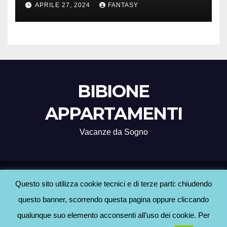
APRILE 27, 2024
FANTASY
BIBIONE
APPARTAMENTI
Vacanze da Sogno
Proudly powered by WordPress
|
Tema: Newsup di
Themeansar
.
Questo sito utilizza cookie tecnici e di terze parti: chiudendo
questo banner, scorrendo questa pagina oppure cliccando
Home
Agenzie Bibione
BLOG
Contatti
Hotel a Bibione
Informativa Cookie
qualunque suo elemento acconsenti all’uso dei cookie. Per
Informativa Privacy