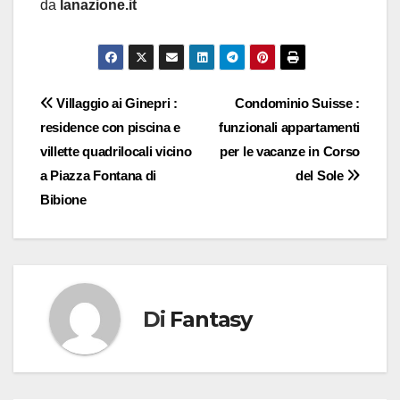
da
lanazione.it
Navigazione
Villaggio ai Ginepri :
Condominio Suisse :
residence con piscina e
funzionali appartamenti
articoli
villette quadrilocali vicino
per le vacanze in Corso
a Piazza Fontana di
del Sole
Bibione
Di
Fantasy