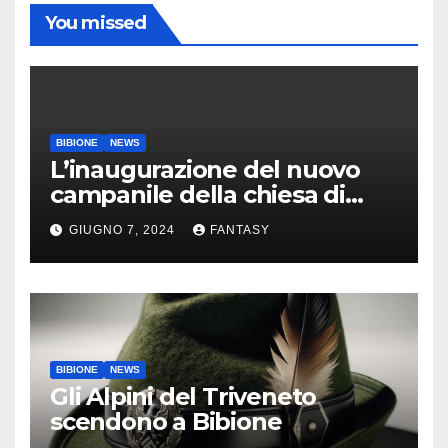
You missed
BIBIONE
NEWS
L’inaugurazione del nuovo
campanile della chiesa di
Santa Maria Assunta di
GIUGNO 7, 2024
FANTASY
Bibione
BIBIONE
NEWS
Gli Alpini del Triveneto
scendono a Bibione