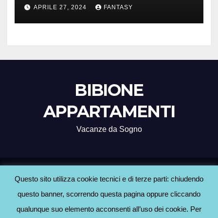
Treviso
APRILE 27, 2024
FANTASY
BIBIONE
APPARTAMENTI
Vacanze da Sogno
Proudly powered by WordPress
|
Tema: Newsup di
Themeansar
.
Questo sito utilizza cookie tecnici e di terze parti: chiudendo
questo banner, scorrendo questa pagina oppure cliccando
Home
Agenzie Bibione
BLOG
Contatti
Hotel a Bibione
Informativa Cookie
qualunque suo elemento acconsenti all’uso dei cookie. Per