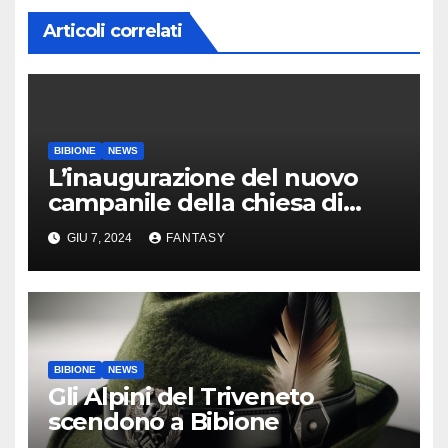
Articoli correlati
BIBIONE
NEWS
L’inaugurazione del nuovo
campanile della chiesa di
Santa Maria Assunta di
GIU 7, 2024
FANTASY
Bibione
BIBIONE
NEWS
Gli Alpini del Triveneto
scendono a Bibione