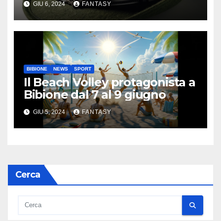
GIU 6, 2024
FANTASY
BIBIONE
NEWS
SPORT
Il Beach Volley protagonista a
Bibione dal 7 al 9 giugno
GIU 5, 2024
FANTASY
Cerca