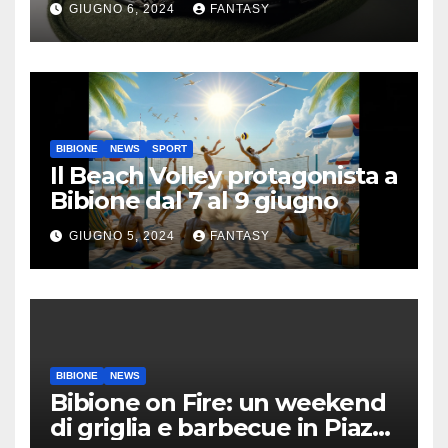
GIUGNO 6, 2024
FANTASY
BIBIONE
NEWS
SPORT
Il Beach Volley protagonista a
Bibione dal 7 al 9 giugno
GIUGNO 5, 2024
FANTASY
BIBIONE
NEWS
Bibione on Fire: un weekend
di griglia e barbecue in Piazza